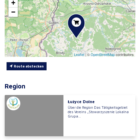
+
−
Leaflet
|
©
OpenStreetMap
contributors
Route abstecken
Region
Łużyce Dolne
Über die Region Das Tätigkeitsgebiet
des Vereins „Stowarzyszenie Lokalna
Grupa...