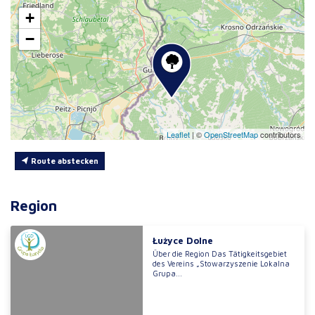
+
−
Leaflet
|
©
OpenStreetMap
contributors
Route abstecken
Region
Łużyce Dolne
Über die Region Das Tätigkeitsgebiet
des Vereins „Stowarzyszenie Lokalna
Grupa...