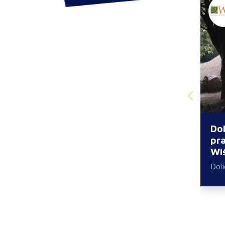
Dol
pra
Wi
Dol