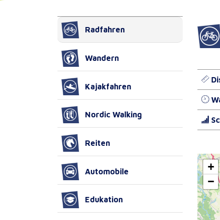
Radfahren
Wandern
Di
Kajakfahren
Wa
Nordic Walking
Sc
Reiten
+
Automobile
−
Edukation