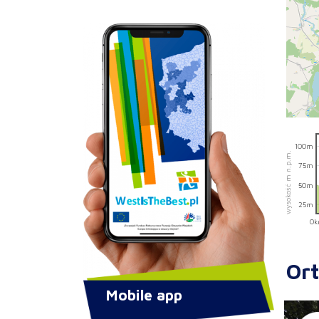
100m
wysokość m n.p.m.
75m
50m
25m
0
Ort
Mobile app