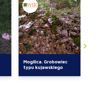
Mogilica. Grobowiec
Mogilic
typu kujawskiego
Sprock