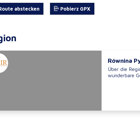
oute abstecken
Pobierz GPX
gion
Równina P
Über die Regio
wunderbare Ge