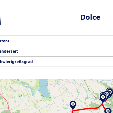
Dolce
stanz
nderzeit
hwierigkeitsgrad