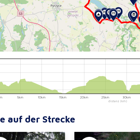
km
5km
10km
15km
20km
25km
30km
distanz (km)
e auf der Strecke