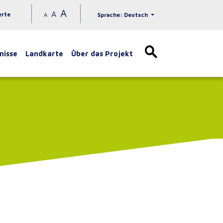
A
A
erte
A
Sprache: Deutsch
nisse
Landkarte
Über das Projekt