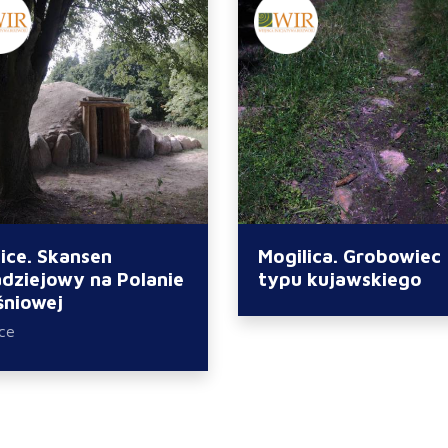
ice. Skansen
Mogilica. Grobowiec
dziejowy na Polanie
typu kujawskiego
śniowej
ice