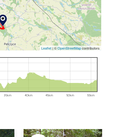
Leaflet
|
©
OpenStreetMap
contributors
35km
40km
45km
50km
55km