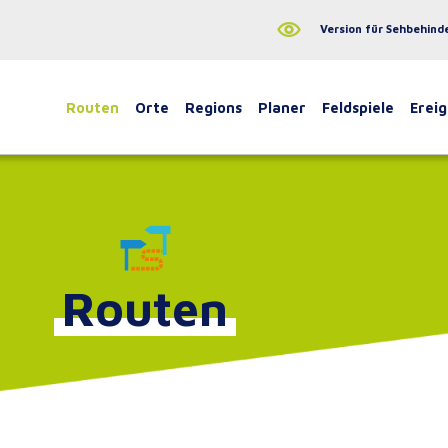
Version für Sehbehind
Routen
Orte
Regions
Planer
Feldspiele
Ereig
Routen