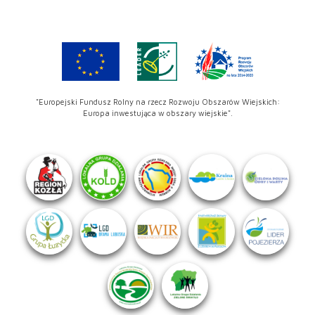
"Europejski Fundusz Rolny na rzecz Rozwoju Obszarów Wiejskich:
Europa inwestująca w obszary wiejskie".