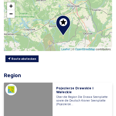
+
−
Leaflet
|
©
OpenStreetMap
contributors
Route abstecken
Region
Pojezierze Drawskie i
Wałeckie
Über die Region Die Drawa Seenplatte
sowie die Deutsch Kroner Seenplatte
(Pojezierze...