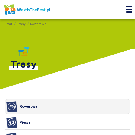
Start
Trasy
Rowerowa
Trasy
Rowerowa
Piesza