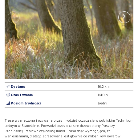
Dystans
16.2 km
Czas trwania
1:40 h
Poziom trudności
średni
Trasa wyznaczona i używana przez młodzież uczącą się w pobliskim Technikum
Leśnym w Starościnie. Prowadzi przez okazałe drzewostany Puszczy
Rzepińskiej i malowniczą dolinę Ilanki. Trasa dość wymagająca, ze
wzniesieniami, dlatego adresowana jest głównie do miłośników rowerów