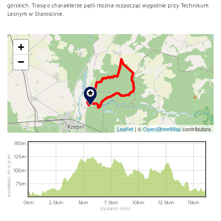
górskich. Trasę o charakterze pętli można rozpocząć wygodnie przy Technikum
Leśnym w Starościnie.
+
−
Leaflet
|
©
OpenStreetMap
contributors
150m
wysokość m n.p.m.
125m
100m
75m
0km
2.5km
5km
7.5km
10km
12.5km
15km
dystans (km)