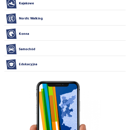
Kajakowe
Nordic Walking
Konna
Samochód
Edukacyjna