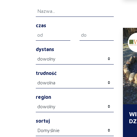
czas
dystans
trudność
region
WI
DZ
sortuj