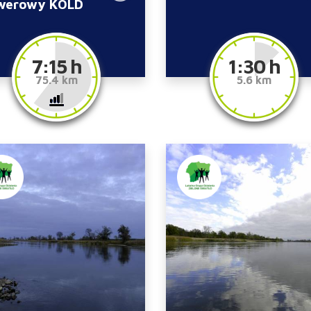
werowy KOLD
7:15 h
1:30 h
75.4 km
5.6 km