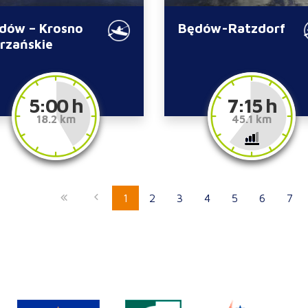
dów – Krosno
Będów-Ratzdorf
rzańskie
5:00 h
7:15 h
18.2 km
45.1 km
1
2
3
4
5
6
7