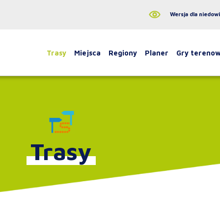
Wersja dla niedow
Trasy
Miejsca
Regiony
Planer
Gry tereno
Trasy