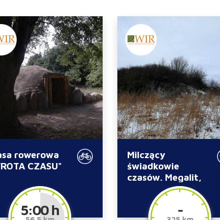
asa rowerowa
Milczący
ROTA CZASU"
świadkowie
czasów. Megalit,
kurhan, grodzisko.
5:00 h
-
56.5 km
325 km