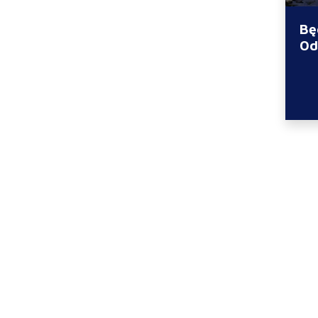
Bę
Od