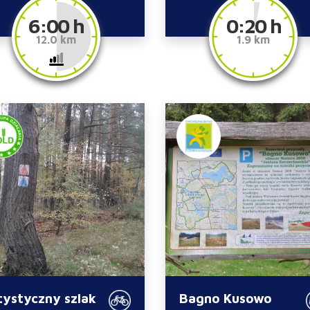
6:00 h
0:20 h
12.0 km
1.9 km
tystyczny szlak
Bagno Kusowo