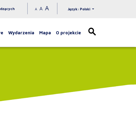
A
A
idzących
A
Język: Polski
we
Wydarzenia
Mapa
O projekcie