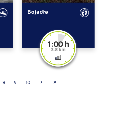
Bojadła
1:00 h
3.8 km
8
9
10