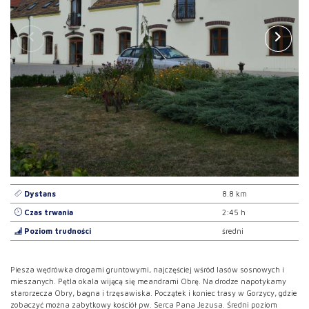
Dystans
8.8 km
Czas trwania
2:45 h
Poziom trudności
średni
Piesza wędrówka drogami gruntowymi, najczęściej wśród lasów sosnowych i
mieszanych. Pętla okala wijącą się meandrami Obrę. Na drodze napotykamy
starorzecza Obry, bagna i trzęsawiska. Początek i koniec trasy w Gorzycy, gdzie
zobaczyć można zabytkowy kościół pw. Serca Pana Jezusa. Średni poziom