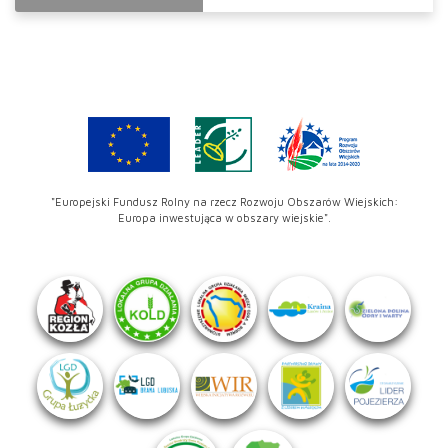
"Europejski Fundusz Rolny na rzecz Rozwoju Obszarów Wiejskich:
Europa inwestująca w obszary wiejskie".