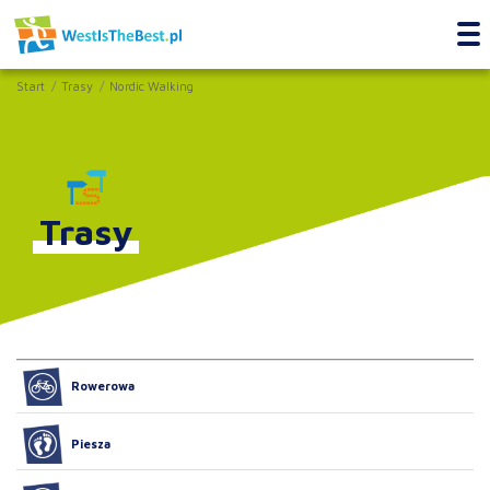
Start
Trasy
Nordic Walking
Trasy
Rowerowa
Piesza