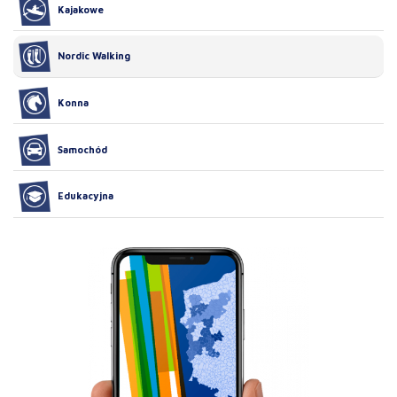
Kajakowe
Nordic Walking
Konna
Samochód
Edukacyjna