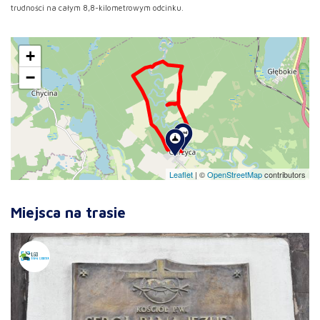
trudności na całym 8,8-kilometrowym odcinku.
+
−
Leaflet
|
©
OpenStreetMap
contributors
Miejsca na trasie