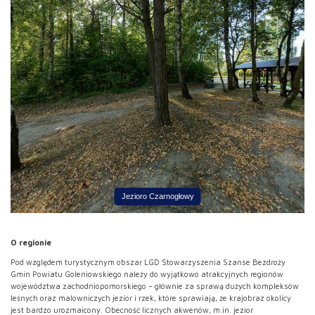
Jezioro Czarnogłowy
O regionie
Pod względem turystycznym obszar LGD Stowarzyszenia Szanse Bezdroży
Gmin Powiatu Goleniowskiego należy do wyjątkowo atrakcyjnych regionów
województwa zachodniopomorskiego – głównie za sprawą dużych kompleksów
leśnych oraz malowniczych jezior i rzek, które sprawiają, że krajobraz okolicy
jest bardzo urozmaicony. Obecność licznych akwenów, m.in. jezior