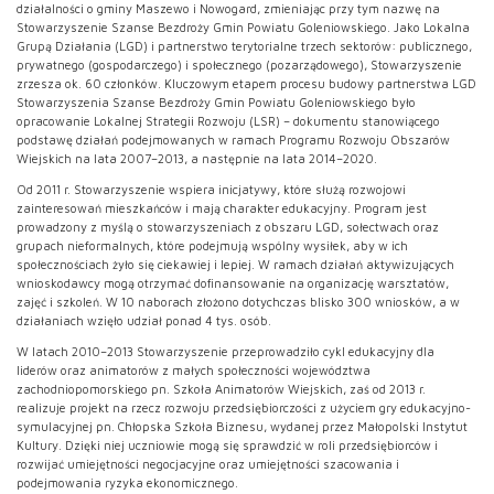
działalności o gminy Maszewo i Nowogard, zmieniając przy tym nazwę na
Stowarzyszenie Szanse Bezdroży Gmin Powiatu Goleniowskiego. Jako Lokalna
Grupą Działania (LGD) i partnerstwo terytorialne trzech sektorów: publicznego,
prywatnego (gospodarczego) i społecznego (pozarządowego), Stowarzyszenie
zrzesza ok. 60 członków. Kluczowym etapem procesu budowy partnerstwa LGD
Stowarzyszenia Szanse Bezdroży Gmin Powiatu Goleniowskiego było
opracowanie Lokalnej Strategii Rozwoju (LSR) – dokumentu stanowiącego
podstawę działań podejmowanych w ramach Programu Rozwoju Obszarów
Wiejskich na lata 2007–2013, a następnie na lata 2014–2020.
Od 2011 r. Stowarzyszenie wspiera inicjatywy, które służą rozwojowi
zainteresowań mieszkańców i mają charakter edukacyjny. Program jest
prowadzony z myślą o stowarzyszeniach z obszaru LGD, sołectwach oraz
grupach nieformalnych, które podejmują wspólny wysiłek, aby w ich
społecznościach żyło się ciekawiej i lepiej. W ramach działań aktywizujących
wnioskodawcy mogą otrzymać dofinansowanie na organizację warsztatów,
zajęć i szkoleń. W 10 naborach złożono dotychczas blisko 300 wniosków, a w
działaniach wzięło udział ponad 4 tys. osób.
W latach 2010–2013 Stowarzyszenie przeprowadziło cykl edukacyjny dla
liderów oraz animatorów z małych społeczności województwa
zachodniopomorskiego pn. Szkoła Animatorów Wiejskich, zaś od 2013 r.
realizuje projekt na rzecz rozwoju przedsiębiorczości z użyciem gry edukacyjno-
symulacyjnej pn. Chłopska Szkoła Biznesu, wydanej przez Małopolski Instytut
Kultury. Dzięki niej uczniowie mogą się sprawdzić w roli przedsiębiorców i
rozwijać umiejętności negocjacyjne oraz umiejętności szacowania i
podejmowania ryzyka ekonomicznego.