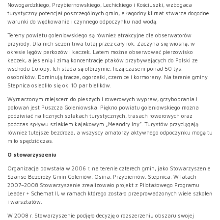
Nowogardzkiego, Przybiernowskiego, Lechickiego i Kościuszki, wzbogaca
turystyczny potencjał poszczególnych gmin, a łagodny klimat stwarza dogodne
warunki do wędkowania i czynnego odpoczynku nad wodą.
Tereny powiatu goleniowskiego są również atrakcyjne dla obserwatorów
przyrody. Dla nich sezon trwa tutaj przez cały rok. Zaczyna się wiosną, w
okresie lęgów perkozów i kaczek. Latem można obserwować pierzowisko
kaczek, a jesienią i zimą koncentracje ptaków przybywających do Polski ze
wschodu Europy. Ich stada są olbrzymie, liczą czasem ponad 50 tys.
osobników. Dominują tracze, ogorzałki, czernice i kormorany. Na terenie gminy
Stepnica osiedliło się ok. 10 par bielików.
Wymarzonym miejscem do pieszych i rowerowych wypraw, grzybobrania i
polowań jest Puszcza Goleniowska. Piękno powiatu goleniowskiego można
podziwiać na licznych szlakach turystycznych, trasach rowerowych oraz
podczas spływu szlakiem kajakowym „Meandry Iny”. Turystów przyciągają
również tutejsze bezdroża, a wszyscy amatorzy aktywnego odpoczynku mogą tu
miło spędzić czas.
O stowarzyszeniu
Organizacja powstała w 2006 r. na terenie czterech gmin, jako Stowarzyszenie
Szanse Bezdroży Gmin Goleniów, Osina, Przybiernów, Stepnica. W latach
2007–2008 Stowarzyszenie zrealizowało projekt z Pilotażowego Programu
Leader + Schemat II, w ramach którego zostało przeprowadzonych wiele szkoleń
i warsztatów.
W 2008 r. Stowarzyszenie podjęło decyzję o rozszerzeniu obszaru swojej