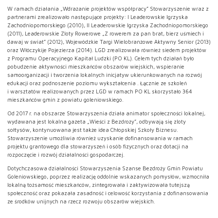
W ramach działania „Wdrażanie projektów współpracy” Stowarzyszenie wraz z
partnerami zrealizowało następujące projekty: I Leaderowskie Igrzyska
Zachodniopomorskiego (2010), II Leaderowskie Igrzyska Zachodniopomorskiego
(2011), Leaderowskie Zloty Rowerowe „Z rowerem za pan brat, bierz uśmiech i
dawaj w świat” (2012), Wojewódzkie Targi Wielobranżowe Aktywny Senior (2013)
oraz Włóczykije Pojezierza (2014). LGD zrealizowała również siedem projektów
z Programu Operacyjnego Kapitał Ludzki (PO KL). Celem tych działań było
pobudzenie aktywności mieszkańców obszarów wiejskich, wspieranie
samoorganizacji i tworzenia lokalnych inicjatyw ukierunkowanych na rozwój
edukacji oraz podnoszenie poziomu wykształcenia . Łącznie ze szkoleń
i warsztatów realizowanych przez LGD w ramach PO KL skorzystało 364
mieszkańców gmin z powiatu goleniowskiego.
Od 2017 r. na obszarze Stowarzyszenia działa animator społeczności lokalnej,
wydawana jest lokalna gazeta „Wieści z Bezdroży”, odbywają się zloty
sołtysów, kontynuowana jest także idea Chłopskiej Szkoły Biznesu.
Stowarzyszenie umożliwia również uzyskanie dofinansowania w ramach
projektu grantowego dla stowarzyszeń i osób fizycznych oraz dotacji na
rozpoczęcie i rozwój działalności gospodarczej.
Dotychczasowa działalności Stowarzyszenia Szanse Bezdroży Gmin Powiatu
Goleniowskiego, poprzez realizację oddolnie wskazanych pomysłów, wzmocniła
lokalną tożsamość mieszkańców, zintegrowała i zaktywizowała tutejszą
społeczność oraz pokazała zasadność i celowość korzystania z dofinansowania
ze środków unijnych na rzecz rozwoju obszarów wiejskich.