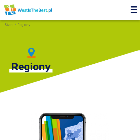
Start
Regiony
Regiony