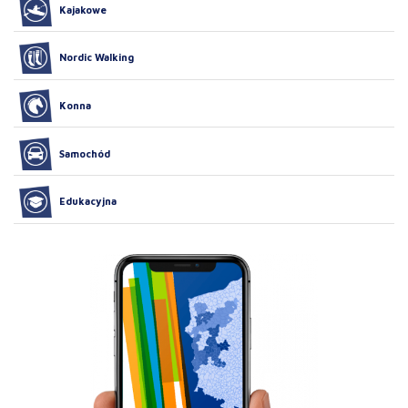
Kajakowe
Nordic Walking
Konna
Samochód
Edukacyjna