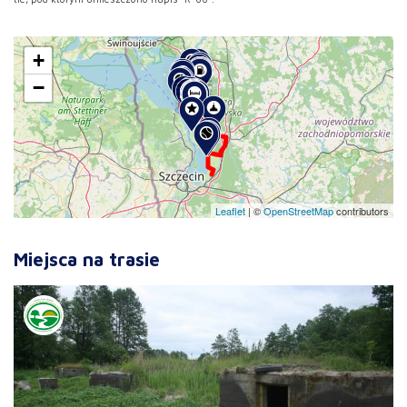
+
−
Leaflet
|
©
OpenStreetMap
contributors
Miejsca na trasie