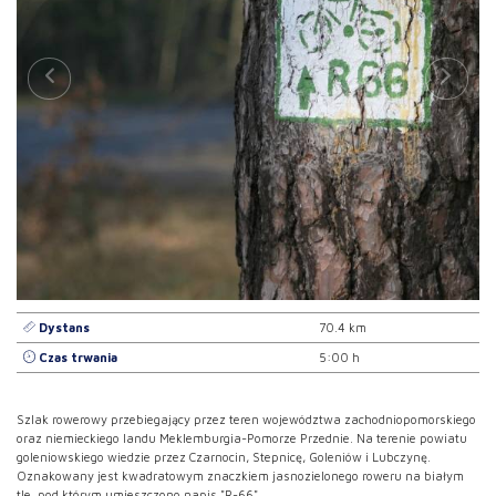
Dystans
70.4 km
Czas trwania
5:00 h
Szlak rowerowy przebiegający przez teren województwa zachodniopomorskiego
oraz niemieckiego landu Meklemburgia-Pomorze Przednie. Na terenie powiatu
goleniowskiego wiedzie przez Czarnocin, Stepnicę, Goleniów i Lubczynę.
Oznakowany jest kwadratowym znaczkiem jasnozielonego roweru na białym
tle, pod którym umieszczono napis "R-66".