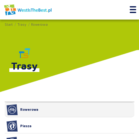
Start
Trasy
Rowerowa
Trasy
Rowerowa
Piesza