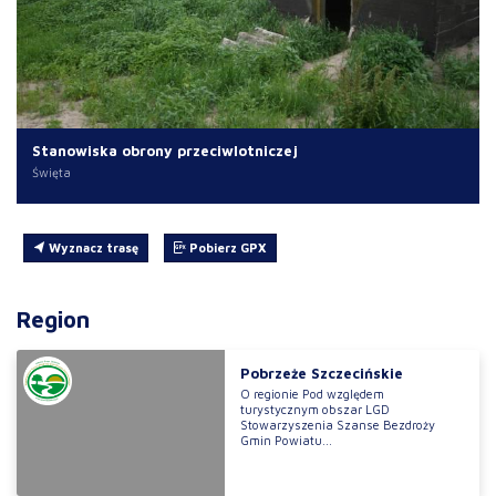
Stanowiska obrony przeciwlotniczej
Święta
Wyznacz trasę
Pobierz GPX
Region
Pobrzeże Szczecińskie
O regionie Pod względem
turystycznym obszar LGD
Stowarzyszenia Szanse Bezdroży
Gmin Powiatu...