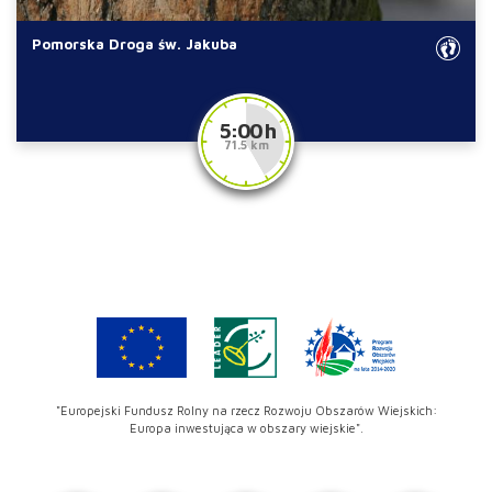
Pomorska Droga św. Jakuba
5:00 h
71.5 km
"Europejski Fundusz Rolny na rzecz Rozwoju Obszarów Wiejskich:
Europa inwestująca w obszary wiejskie".