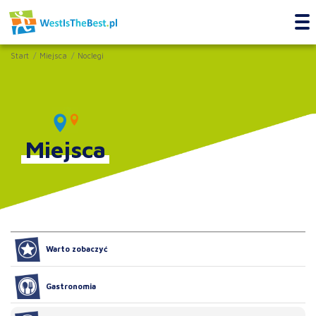
Start
Miejsca
Noclegi
Miejsca
Warto zobaczyć
Gastronomia