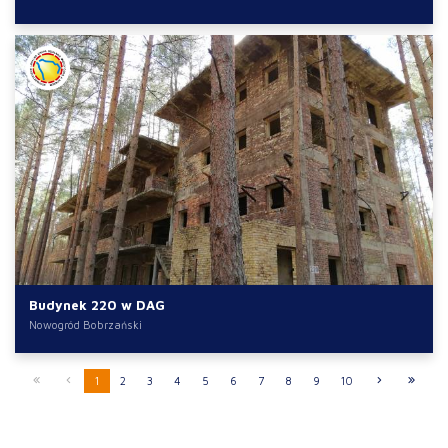
Budynek 220 w DAG
Nowogród Bobrzański
1
2
3
4
5
6
7
8
9
10