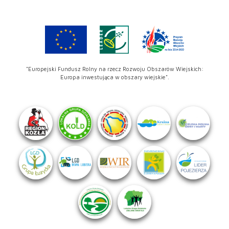
"Europejski Fundusz Rolny na rzecz Rozwoju Obszarów Wiejskich:
Europa inwestująca w obszary wiejskie".