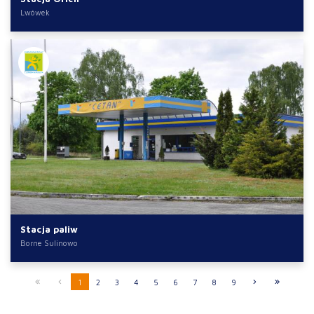
Lwówek
Stacja paliw
Borne Sulinowo
1
2
3
4
5
6
7
8
9