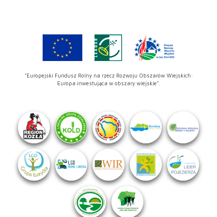
"Europejski Fundusz Rolny na rzecz Rozwoju Obszarów Wiejskich:
Europa inwestująca w obszary wiejskie".