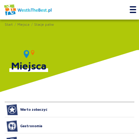
Start
Miejsca
Stacje paliw
Miejsca
Warto zobaczyć
Gastronomia