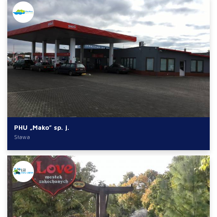
PHU „Mako” sp. j.
Sława