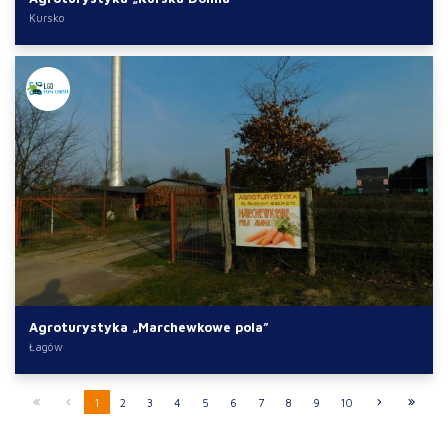
Kursko
Agroturystyka „Marchewkowe pola”
Łagów
1
2
3
4
5
6
7
8
9
10