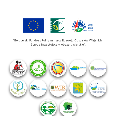
"Europejski Fundusz Rolny na rzecz Rozwoju Obszarów Wiejskich:
Europa inwestująca w obszary wiejskie".