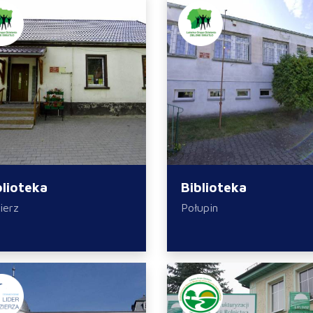
blioteka
Biblioteka
ierz
Połupin