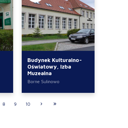
Budynek Kulturalno-
Oświatowy, Izba
Muzealna
Borne Sulinowo
8
9
10