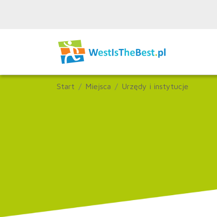
Start
Miejsca
Urzędy i instytucje