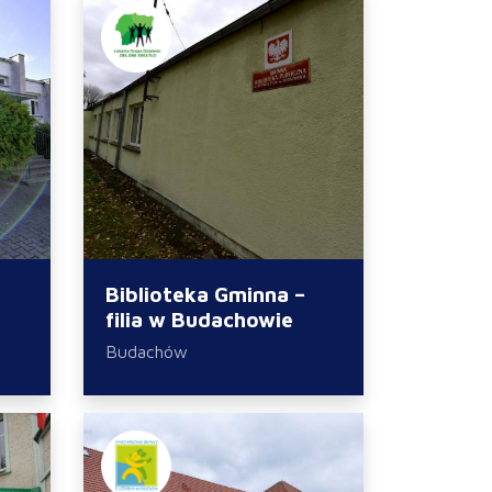
Biblioteka Gminna –
filia w Budachowie
Budachów