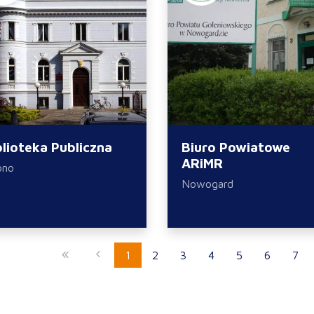
blioteka Publiczna
Biuro Powiatowe
ARiMR
bno
Nowogard
1
2
3
4
5
6
7