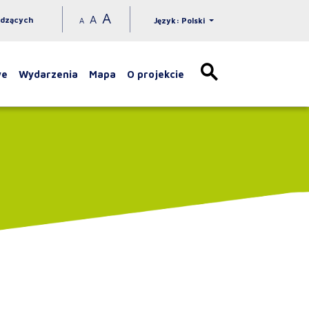
A
A
idzących
A
Język: Polski
we
Wydarzenia
Mapa
O projekcie