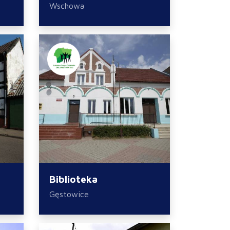
Wschowa
Biblioteka
Gęstowice