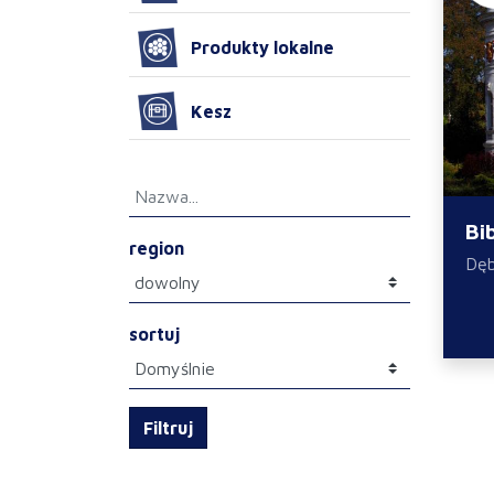
Produkty lokalne
Kesz
Bi
region
Dę
sortuj
Filtruj