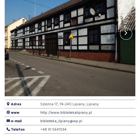
Adres
Szkolna 17, 74-240 Lipiany, Lipiany
www
http://www.bibliotekalipiany.pl
e-mail
biblioteka_lipiany@wp.pl
Telefon
+48 91 5641594