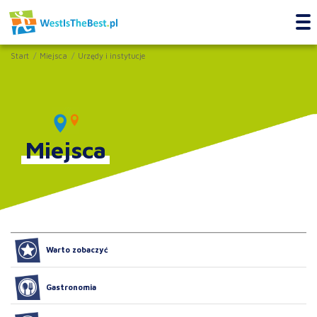
Start
Miejsca
Urzędy i instytucje
Miejsca
Warto zobaczyć
Gastronomia