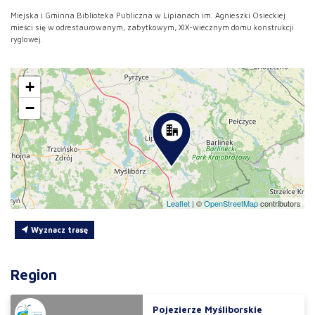
Miejska i Gminna Biblioteka Publiczna w Lipianach im. Agnieszki Osieckiej
mieści się w odrestaurowanym, zabytkowym, XIX-wiecznym domu konstrukcji
ryglowej.
+
−
Leaflet
|
©
OpenStreetMap
contributors
Wyznacz trasę
Region
Pojezierze Myśliborskie