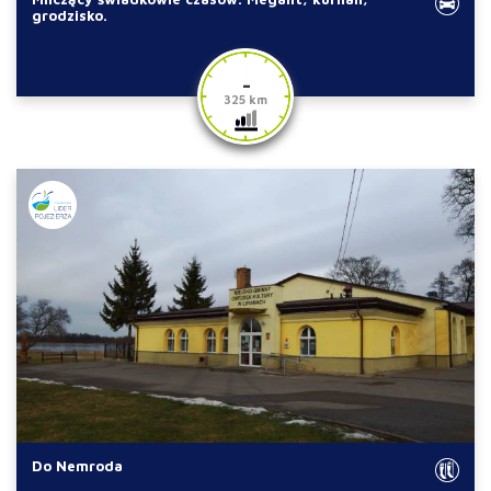
grodzisko.
-
325 km
Do Nemroda