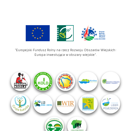
"Europejski Fundusz Rolny na rzecz Rozwoju Obszarów Wiejskich:
Europa inwestująca w obszary wiejskie".