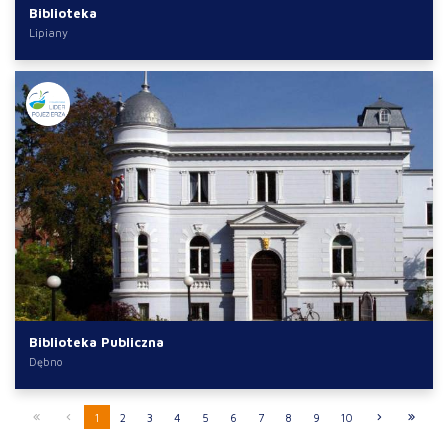
Biblioteka
Lipiany
Biblioteka Publiczna
Dębno
1
2
3
4
5
6
7
8
9
10