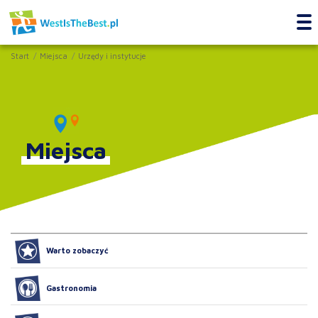
Start
Miejsca
Urzędy i instytucje
Miejsca
Warto zobaczyć
Gastronomia