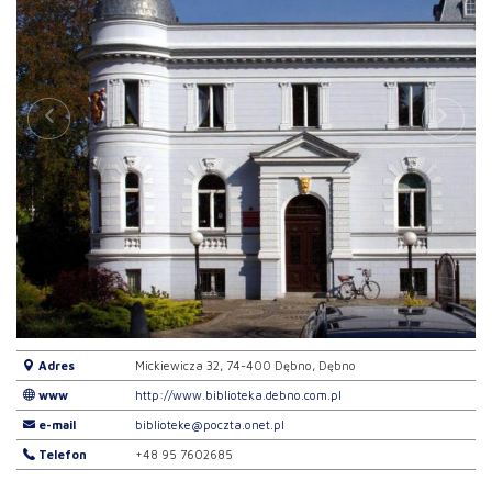
Adres
Mickiewicza 32, 74-400 Dębno, Dębno
www
http://www.biblioteka.debno.com.pl
e-mail
biblioteke@poczta.onet.pl
Telefon
+48 95 7602685