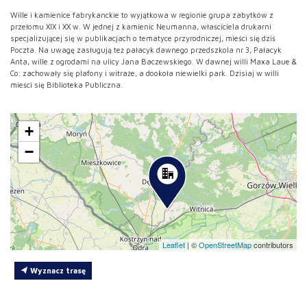
Wille i kamienice fabrykanckie to wyjątkowa w regionie grupa zabytków z
przełomu XIX i XX w. W jednej z kamienic Neumanna, właściciela drukarni
specjalizującej się w publikacjach o tematyce przyrodniczej, mieści się dziś
Poczta. Na uwagę zasługują też pałacyk dawnego przedszkola nr 3, Pałacyk
Anta, wille z ogrodami na ulicy Jana Baczewskiego. W dawnej willi Maxa Laue &
Co. zachowały się plafony i witraże, a dookoła niewielki park. Dzisiaj w willi
mieści się Biblioteka Publiczna.
+
−
Leaflet
|
©
OpenStreetMap
contributors
Wyznacz trasę