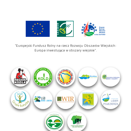
"Europejski Fundusz Rolny na rzecz Rozwoju Obszarów Wiejskich:
Europa inwestująca w obszary wiejskie".