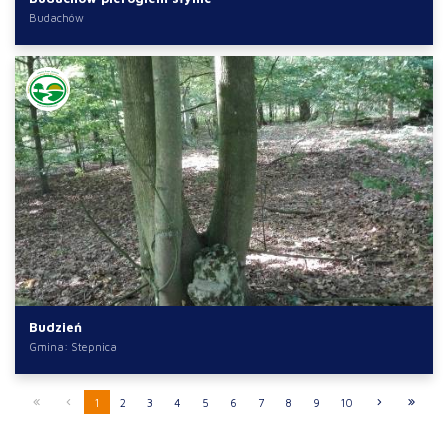
Budachów
Budzień
Gmina: Stepnica
1
2
3
4
5
6
7
8
9
10