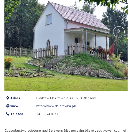
Adres
Bledzew Elektrownia, 66-530 Bledzew
www
http://www.dolatowka.pl/
Telefon
+48957436733
Gospodarstwo położone nad Zalewem Bledzewskim blisko zabytkowej, czynnej