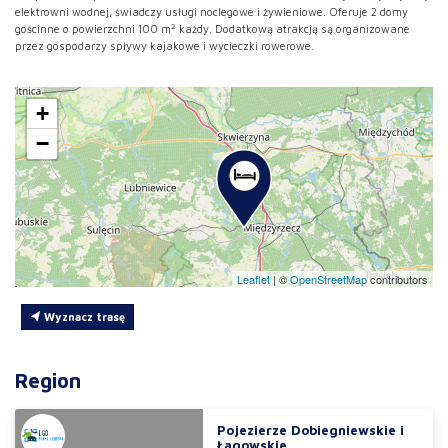
elektrowni wodnej, świadczy usługi noclegowe i żywieniowe. Oferuje 2 domy
2
gościnne o powierzchni 100 m
każdy. Dodatkową atrakcją są organizowane
przez gospodarzy spływy kajakowe i wycieczki rowerowe.
+
−
Leaflet
|
©
OpenStreetMap
contributors
Wyznacz trasę
Region
Pojezierze Dobiegniewskie i
Łagowskie