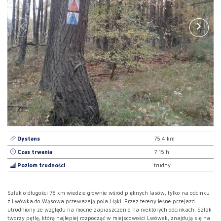
Dystans
75.4 km
Czas trwania
7:15 h
Poziom trudności
trudny
Szlak o długości 75 km wiedzie głównie wśród pięknych lasów, tylko na odcinku
z Lwówka do Wąsowa przeważają pola i łąki. Przez tereny leśne przejazd
utrudniony ze względu na mocne zapiaszczenie na niektórych odcinkach. Szlak
tworzy pętlę, którą najlepiej rozpocząć w miejscowości Lwówek, znajdują się na