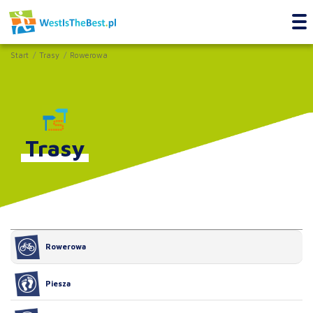
Start
Trasy
Rowerowa
Trasy
Rowerowa
Piesza