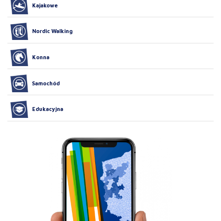
Kajakowe
Nordic Walking
Konna
Samochód
Edukacyjna