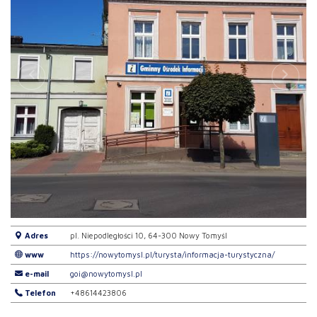
Adres
pl. Niepodległości 10, 64-300 Nowy Tomyśl
www
https://nowytomysl.pl/turysta/informacja-turystyczna/
e-mail
goi@nowytomysl.pl
Telefon
+48614423806