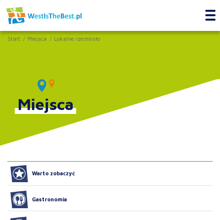
Start
Miejsca
Lokalne rzemiosło
Miejsca
Warto zobaczyć
Gastronomia