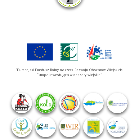
"Europejski Fundusz Rolny na rzecz Rozwoju Obszarów Wiejskich:
Europa inwestująca w obszary wiejskie".