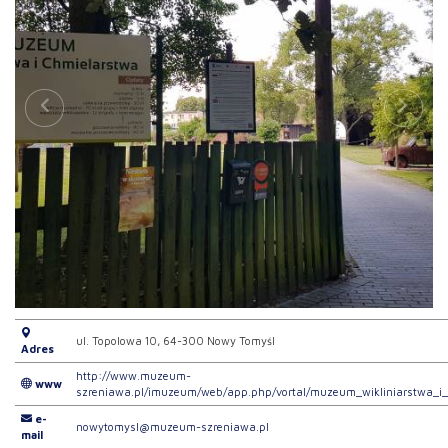
ul. Topolowa 10, 64-300 Nowy Tomyśl
Adres
http://www.muzeum-
www
szreniawa.pl/imuzeum/web/app.php/vortal/muzeum_wikliniarstwa_
e-
nowytomysl@muzeum-szreniawa.pl
mail