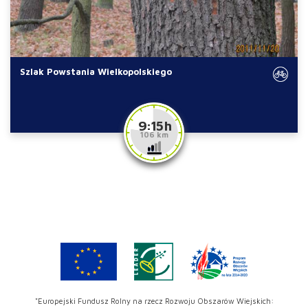
Szlak Powstania Wielkopolskiego
9:15 h
106 km
"Europejski Fundusz Rolny na rzecz Rozwoju Obszarów Wiejskich: