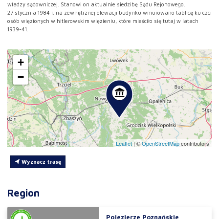
władzy sądowniczej. Stanowi on aktualnie siedzibę Sądu Rejonowego.
27 stycznia 1984 r. na zewnętrznej elewacji budynku wmurowano tablicę ku czci
osób więzionych w hitlerowskim więzieniu, które mieściło się tutaj w latach
1939-41.
+
−
Leaflet
|
©
OpenStreetMap
contributors
Wyznacz trasę
Region
Pojezierze Poznańskie