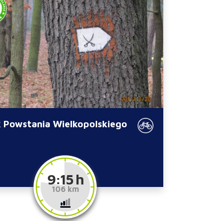
k Powstania Wielkopolskiego
9:15 h
106 km