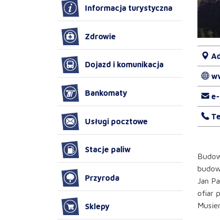
Informacja turystyczna
Zdrowie
Ad
Dojazd i komunikacja
w
Bankomaty
e-
Te
Usługi pocztowe
Stacje paliw
Budow
budow
Przyroda
Jan Pa
ofiar 
Musier
Sklepy