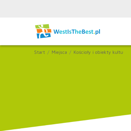
Start
Miejsca
Kościoły i obiekty kultu