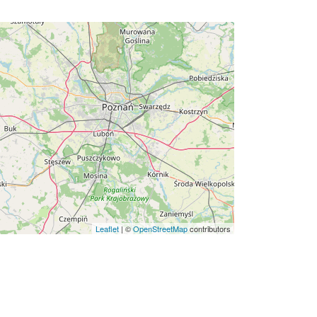
Leaflet
|
©
OpenStreetMap
contributors