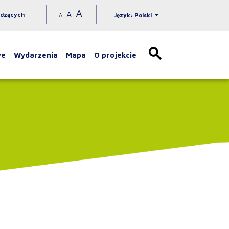
A
A
idzących
A
Język: Polski
we
Wydarzenia
Mapa
O projekcie