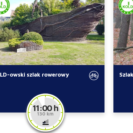
LD-owski szlak rowerowy
Szla
11:00 h
130 km