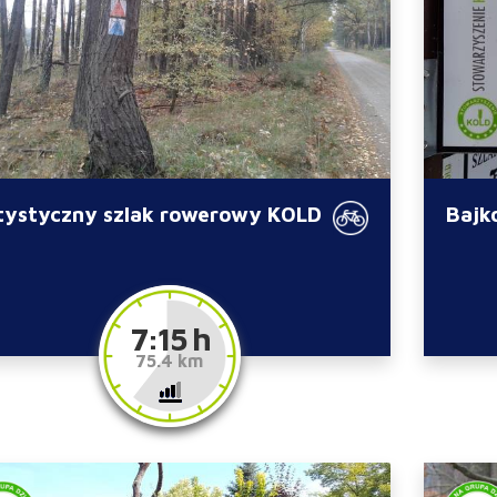
tystyczny szlak rowerowy KOLD
Bajk
7:15 h
75.4 km