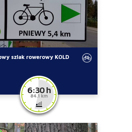
owy szlak rowerowy KOLD
6:30 h
84.1 km