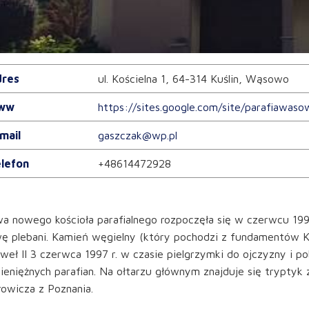
res
ul. Kościelna 1, 64-314 Kuślin, Wąsowo
ww
https://sites.google.com/site/parafiawaso
mail
gaszczak@wp.pl
lefon
+48614472928
a nowego kościoła parafialnego rozpoczęła się w czerwcu 19
ę plebani. Kamień węgielny (który pochodzi z fundamentów Ka
weł II 3 czerwca 1997 r. w czasie pielgrzymki do ojczyzny i 
pieniężnych parafian. Na ołtarzu głównym znajduje się trypty
owicza z Poznania.