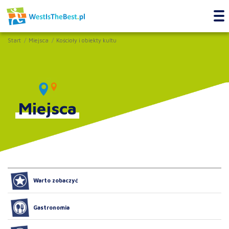
Start
Miejsca
Kościoły i obiekty kultu
Miejsca
Warto zobaczyć
Gastronomia