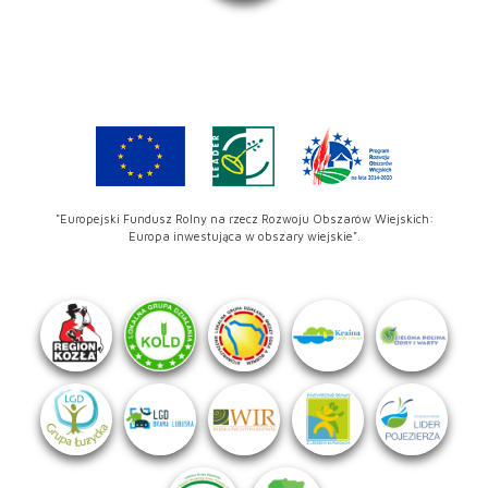
"Europejski Fundusz Rolny na rzecz Rozwoju Obszarów Wiejskich:
Europa inwestująca w obszary wiejskie".