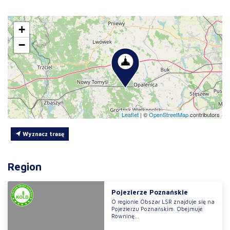
+
−
Leaflet
|
©
OpenStreetMap
contributors
Wyznacz trasę
Region
Pojezierze Poznańskie
O regionie Obszar LSR znajduje się na
Pojezierzu Poznańskim. Obejmuje
Równinę...