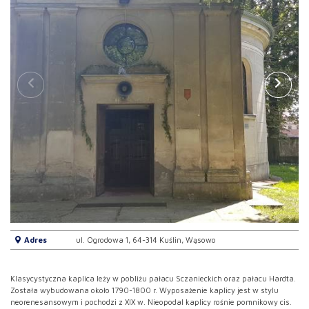
Adres
ul. Ogrodowa 1, 64-314 Kuślin, Wąsowo
Klasycystyczna kaplica leży w pobliżu pałacu Sczanieckich oraz pałacu Hardta.
Została wybudowana około 1790-1800 r. Wyposażenie kaplicy jest w stylu
neorenesansowym i pochodzi z XIX w. Nieopodal kaplicy rośnie pomnikowy cis.