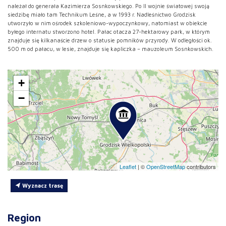
należał do generała Kazimierza Sosnkowskiego. Po II wojnie światowej swoją
siedzibę miało tam Technikum Leśne, a w 1993 r. Nadleśnictwo Grodzisk
utworzyło w nim ośrodek szkoleniowo-wypoczynkowy, natomiast w obiekcie
byłego internatu stworzono hotel. Pałac otacza 27-hektarowy park, w którym
znajduje się kilkanaście drzew o statusie pomników przyrody. W odległości ok.
500 m od pałacu, w lesie, znajduje się kapliczka – mauzoleum Sosnkowskich.
+
−
Leaflet
|
©
OpenStreetMap
contributors
Wyznacz trasę
Region