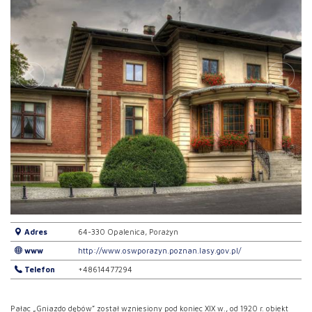
Adres
64-330 Opalenica, Porażyn
www
http://www.oswporazyn.poznan.lasy.gov.pl/
Telefon
+48614477294
Pałac „Gniazdo dębów” został wzniesiony pod koniec XIX w., od 1920 r. obiekt