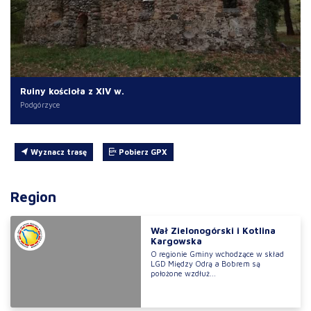
Ruiny kościoła z XIV w.
Podgórzyce
Wyznacz trasę
Pobierz GPX
Region
Wał Zielonogórski i Kotlina
Kargowska
O regionie Gminy wchodzące w skład
LGD Między Odrą a Bobrem są
położone wzdłuż...