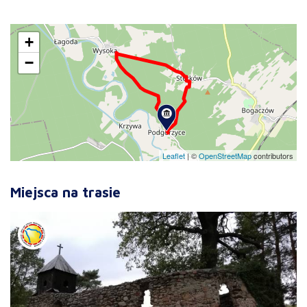
+
−
Leaflet
|
©
OpenStreetMap
contributors
Miejsca na trasie