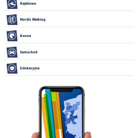
Kajakowe
Nordic Walking
Konna
Samochód
Edukacyjna