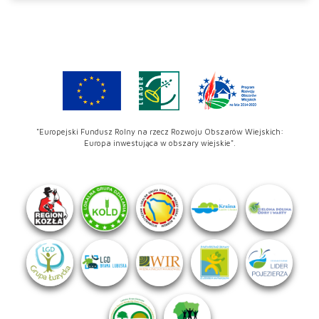
"Europejski Fundusz Rolny na rzecz Rozwoju Obszarów Wiejskich:
Europa inwestująca w obszary wiejskie".