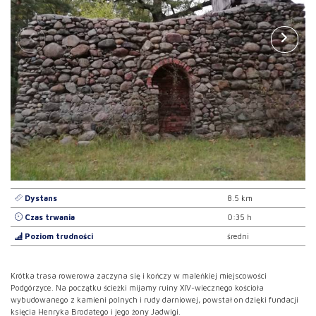
Dystans
8.5 km
Czas trwania
0:35 h
Poziom trudności
średni
Krótka trasa rowerowa zaczyna się i kończy w maleńkiej miejscowości
Podgórzyce. Na początku ścieżki mijamy ruiny XIV-wiecznego kościoła
wybudowanego z kamieni polnych i rudy darniowej, powstał on dzięki fundacji
księcia Henryka Brodatego i jego żony Jadwigi.