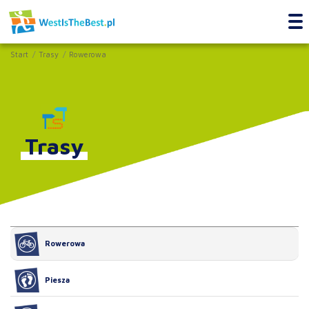
Start
Trasy
Rowerowa
Trasy
Rowerowa
Piesza