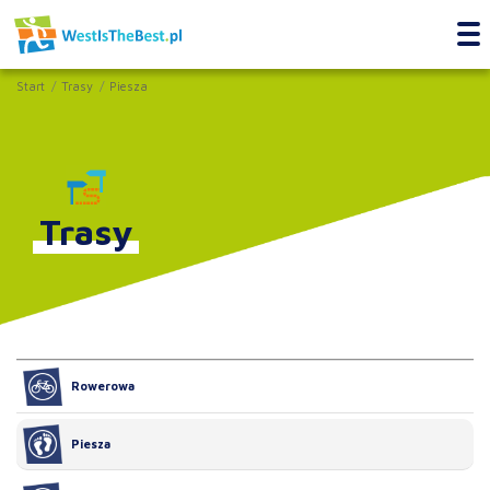
Start
Trasy
Piesza
Trasy
Rowerowa
Piesza