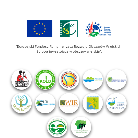
"Europejski Fundusz Rolny na rzecz Rozwoju Obszarów Wiejskich:
Europa inwestująca w obszary wiejskie".