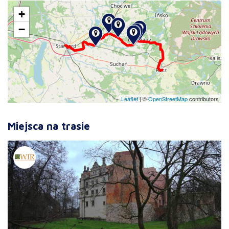
+
−
Leaflet
|
©
OpenStreetMap
contributors
Miejsca na trasie