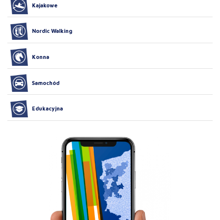
Kajakowe
Nordic Walking
Konna
Samochód
Edukacyjna