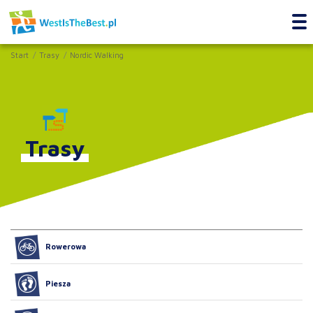
Start
Trasy
Nordic Walking
Trasy
Rowerowa
Piesza