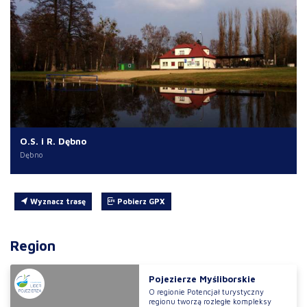
O.S. i R. Dębno
Dębno
Wyznacz trasę
Pobierz GPX
Region
Pojezierze Myśliborskie
O regionie Potencjał turystyczny
regionu tworzą rozległe kompleksy