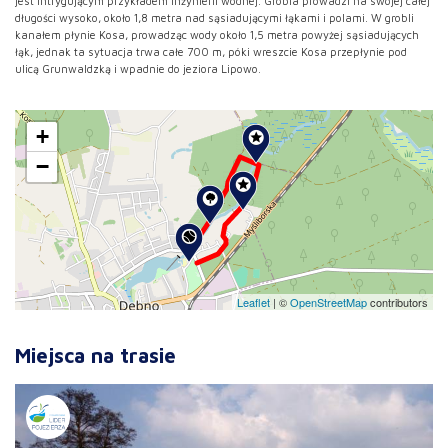
jest intrygującym przykładem inżynierii wodnej. Grobla prowadzi na swojej całej
długości wysoko, około 1,8 metra nad sąsiadującymi łąkami i polami. W grobli
kanałem płynie Kosa, prowadząc wody około 1,5 metra powyżej sąsiadujących
łąk, jednak ta sytuacja trwa całe 700 m, póki wreszcie Kosa przepłynie pod
ulicą Grunwaldzką i wpadnie do jeziora Lipowo.
+
−
Leaflet
|
©
OpenStreetMap
contributors
Miejsca na trasie