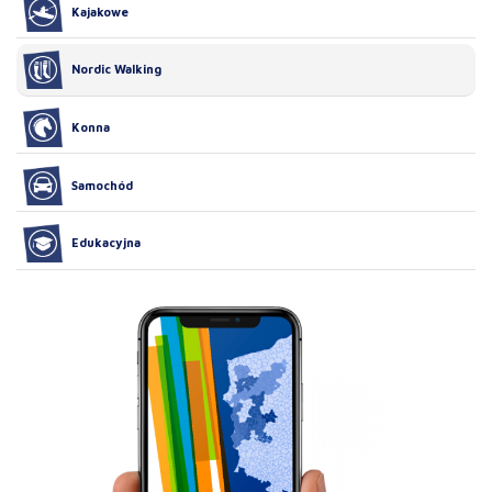
Kajakowe
Nordic Walking
Konna
Samochód
Edukacyjna