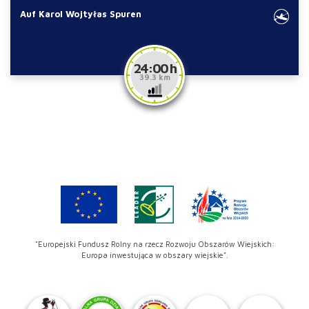
Auf Karol Wojtyłas Spuren
24:00 h
39.3 km
"Europejski Fundusz Rolny na rzecz Rozwoju Obszarów Wiejskich:
Europa inwestująca w obszary wiejskie".