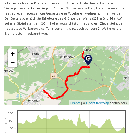
lohnt es sich seine Kräfte zu messen in Anbetracht der landschaftlichen
Vorzüge dieser Ecke der Region. Auf den Wilkanowska Berg hinauffahrend, kann
fast zu jeder Tageszeit der Gesang vieler Vogelarten wahrgenommen werden.
Der Berg ist die höchste Erhebung des Grünberger Walls (221 m ü. d. M.). Auf
seinem Gipfel steht ein 20 m hoher Aussichtsturm aus rotem Ziegelstein, der
heutzutage Wilkanowska-Turm genannt wird, doch vor dem 2. Weltkrieg als
Bismarckturm bekannt war.
+
−
Leaflet
|
©
OpenStreetMap
contributors
200m
wysokość m n.p.m.
150m
100m