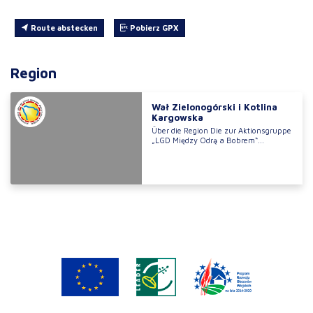
Route abstecken
Pobierz GPX
Region
Wał Zielonogórski i Kotlina
Kargowska
Über die Region Die zur Aktionsgruppe
„LGD Między Odrą a Bobrem“...