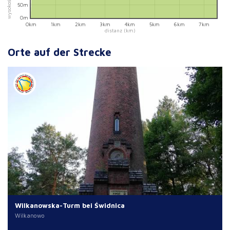
50m
0m
0km
1km
2km
3km
4km
5km
6km
7km
distanz (km)
Orte auf der Strecke
Wilkanowska-Turm bei Świdnica
Wilkanowo