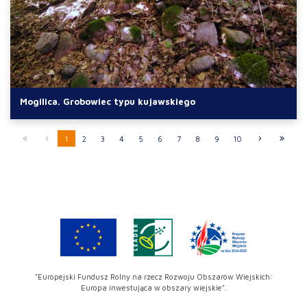
Mogilica. Grobowiec typu kujawskiego
1
2
3
4
5
6
7
8
9
10
"Europejski Fundusz Rolny na rzecz Rozwoju Obszarów Wiejskich:
Europa inwestująca w obszary wiejskie".