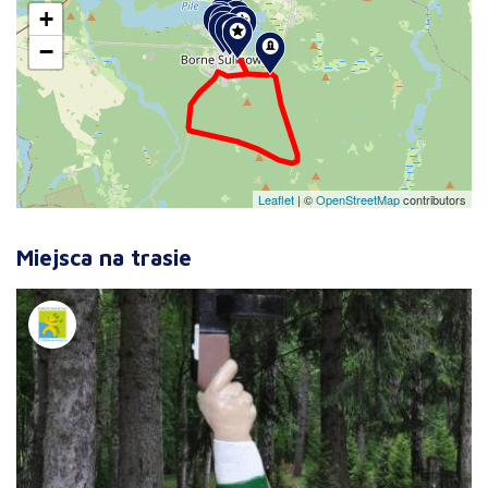
+
−
Leaflet
|
©
OpenStreetMap
contributors
Miejsca na trasie