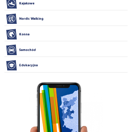
Kajakowe
Nordic Walking
Konna
Samochód
Edukacyjna