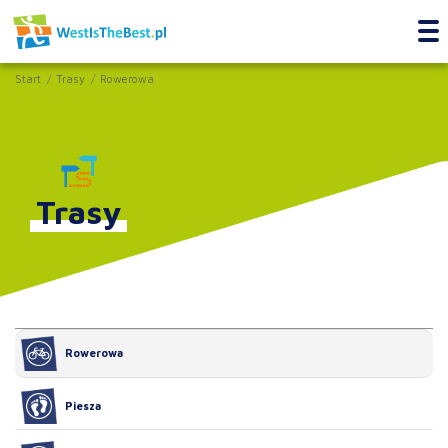
Start
Trasy
Rowerowa
Trasy
Rowerowa
Piesza