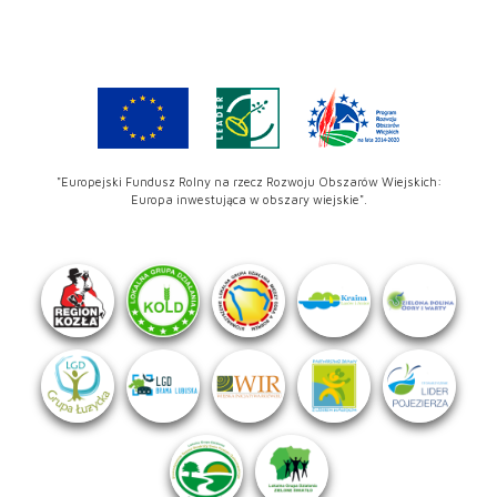
"Europejski Fundusz Rolny na rzecz Rozwoju Obszarów Wiejskich:
Europa inwestująca w obszary wiejskie".