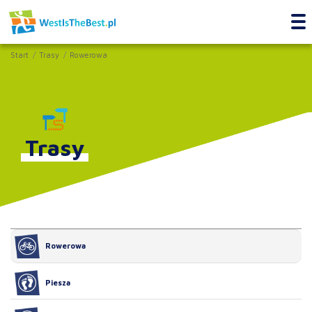
Start
Trasy
Rowerowa
Trasy
Rowerowa
Piesza