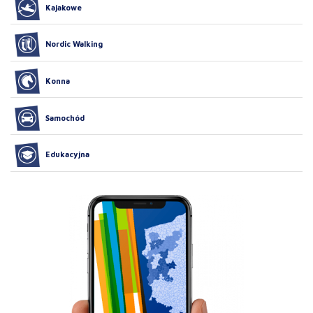
Kajakowe
Nordic Walking
Konna
Samochód
Edukacyjna