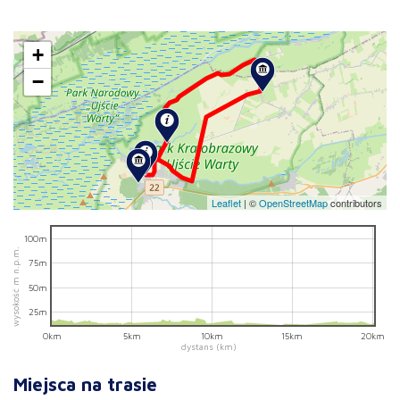
+
−
Leaflet
|
©
OpenStreetMap
contributors
100m
wysokość m n.p.m.
75m
50m
25m
0km
5km
10km
15km
20km
dystans (km)
Miejsca na trasie