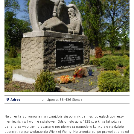
Adres
ul. Lipowa, 66-436 Słońsk
Na cmentarzu komunalnym znajduje się pomnik pamięci poległych żołnierzy
niemieckich w I wojnie światowej. Odsłonięto go w 1925 r., a kilka lat później
uznano za wybitny i przyznano mu pierwszą nagrodę w konkursie na działa
upamiętniające wydarzenia Wielkiej Wojny. Na cmentarzu, po prawej stronie od