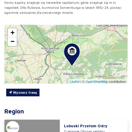
frontu kaplicy znajduje się niewielkie lapidarium, gdzie znajduje się m.in.
nagrobek Otto Rubowa, burmistrza Sonnenburga w latach 1892–24, postaci
ogromnie zasłużonej dla ówczesnego miasta.
+
−
Leaflet
|
©
OpenStreetMap
contributors
Wyznacz trasę
Region
Lubuski Przełom Odry
O regionie Obszar siedmiu