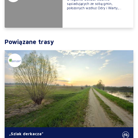
sąsiadujących ze sobą gmin,
położonych wzdłuż Odry i Warty,...
Powiązane trasy
„Szlak derkacza”