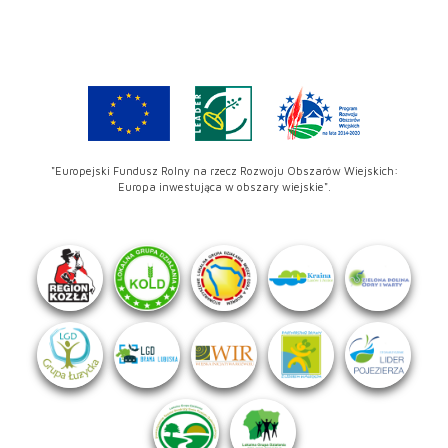
"Europejski Fundusz Rolny na rzecz Rozwoju Obszarów Wiejskich:
Europa inwestująca w obszary wiejskie".