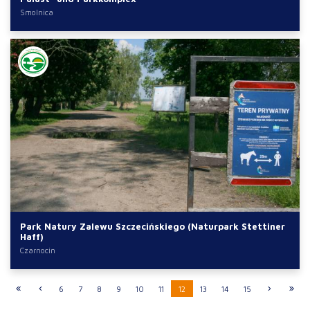
Smolnica
Park Natury Zalewu Szczecińskiego (Naturpark Stettiner
Haff)
Czarnocin
6
7
8
9
10
11
12
13
14
15