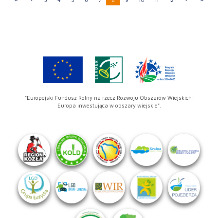
"Europejski Fundusz Rolny na rzecz Rozwoju Obszarów Wiejskich:
Europa inwestująca w obszary wiejskie".