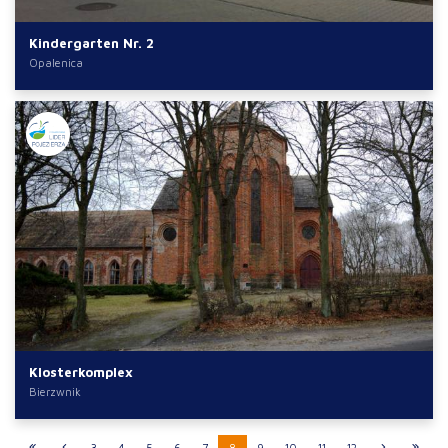
Kindergarten Nr. 2
Opalenica
Klosterkomplex
Bierzwnik
3
4
5
6
7
8
9
10
11
12