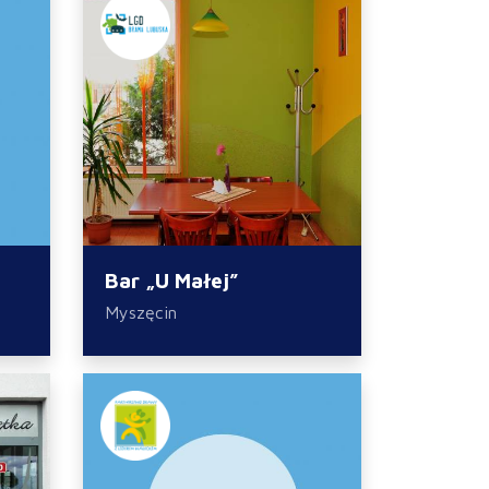
Bar „U Małej”
Myszęcin