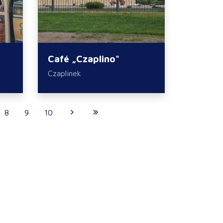
Café „Czaplino"
Czaplinek
8
9
10