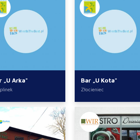
r „U Arka"
Bar „U Kota"
plinek
Złocieniec