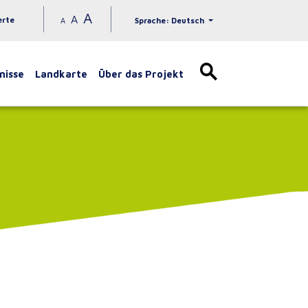
A
A
erte
A
Sprache: Deutsch
nisse
Landkarte
Über das Projekt