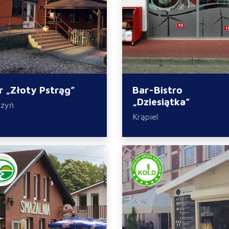
r „Złoty Pstrąg”
Bar-Bistro
„Dziesiątka”
dzyń
Krąpiel