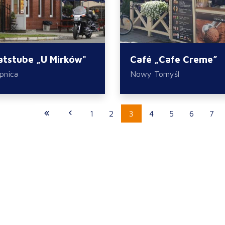
atstube „U Mirków"
Café „Cafe Creme”
pnica
Nowy Tomyśl
1
2
3
4
5
6
7