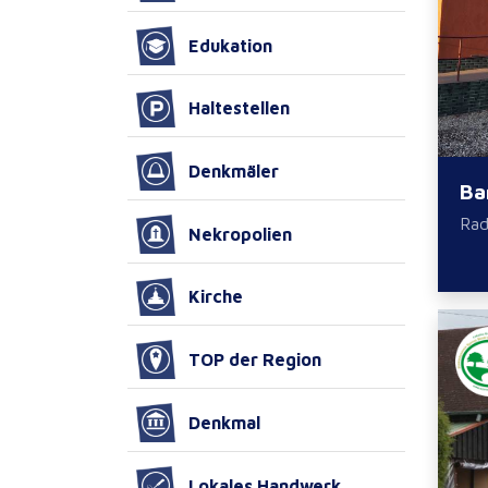
Edukation
Haltestellen
Denkmäler
Ba
Ra
Nekropolien
Kirche
TOP der Region
Denkmal
Lokales Handwerk