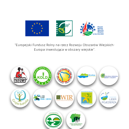
"Europejski Fundusz Rolny na rzecz Rozwoju Obszarów Wiejskich:
Europa inwestująca w obszary wiejskie".