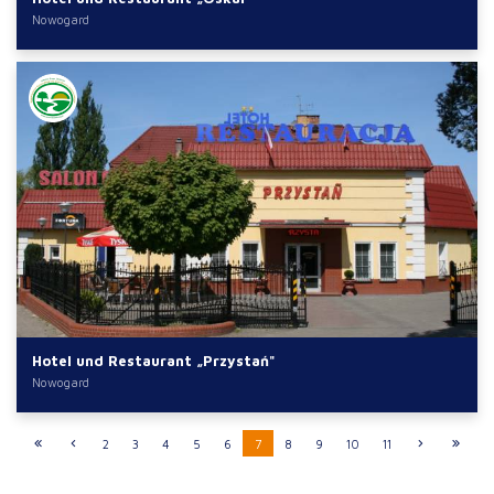
Nowogard
Hotel und Restaurant „Przystań"
Nowogard
2
3
4
5
6
7
8
9
10
11