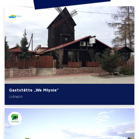
Gaststätte „We Młynie”
Lubięcin