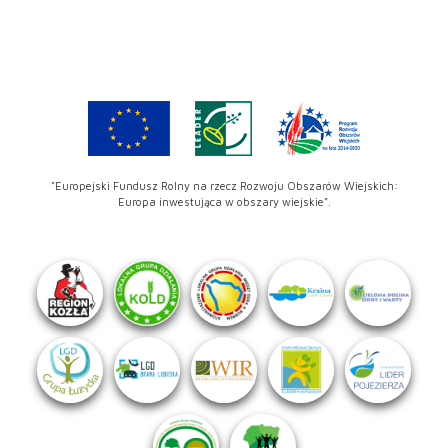
"Europejski Fundusz Rolny na rzecz Rozwoju Obszarów Wiejskich:
Europa inwestująca w obszary wiejskie".