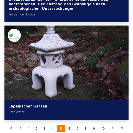
Verstorbenen. Der Zustand des Grabhügels nach
archäologischen Untersuchungen.
Gemeinde: Dolice
Japanischer Garten
Przelewice
1
2
3
4
5
6
7
8
9
10