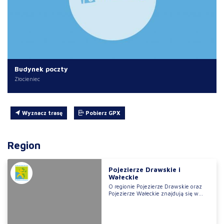
Budynek poczty
Złocieniec
Wyznacz trasę
Pobierz GPX
Region
Pojezierze Drawskie i
Wałeckie
O regionie Pojezierze Drawskie oraz
Pojezierze Wałeckie znajdują się w...