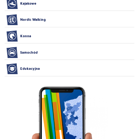
Kajakowe
Nordic Walking
Konna
Samochód
Edukacyjna