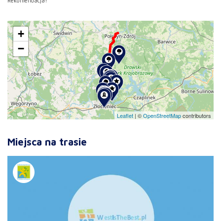
Rekomendacja!
+
−
Leaflet
|
©
OpenStreetMap
contributors
Miejsca na trasie