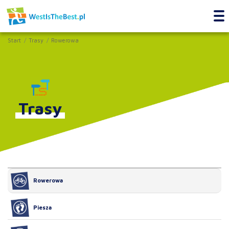
Start
Trasy
Rowerowa
Trasy
Rowerowa
Piesza