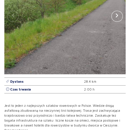
Dystans
28.4 km
Czas trwania
2:00 h
Jest to jeden z najlepszych szlaków rowerowych w Polsce. Wiedzie drogą
asfaltową zbudowaną na nieczynnej linii kolejowej. Trasa jest zachwycająca
krajobrazowo oraz przyrodniczo i bardzo łatwa technicznie. Zaskakuje też
bogata infrastruktura na szlaku: liczne kosze na śmieci, miejsca postojowe i
biwakowe a nawet hotelik dla rowerzystów w budynku dworca w Cieszynie.