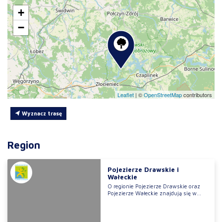
+
−
Leaflet
|
©
OpenStreetMap
contributors
Wyznacz trasę
Region
Pojezierze Drawskie i
Wałeckie
O regionie Pojezierze Drawskie oraz
Pojezierze Wałeckie znajdują się w...