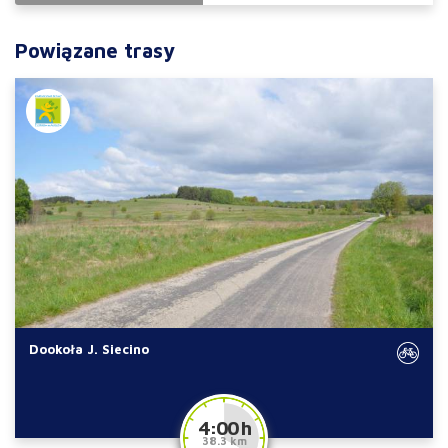
Powiązane trasy
Dookoła J. Siecino
4:00 h
38.3 km