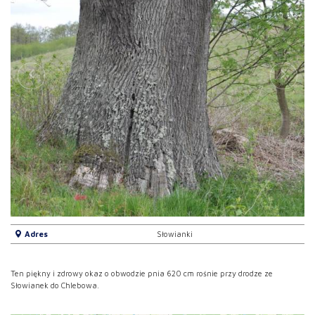
Adres
Słowianki
Ten piękny i zdrowy okaz o obwodzie pnia 620 cm rośnie przy drodze ze
Słowianek do Chlebowa.