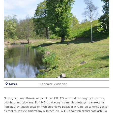
Adres
Złocieniec, Złocieniec
Na wzgórzu nad Drawą, na przełomie XIII i XIV w., zbudowano gotycki zamek,
później przebudowany. Do 1945 r. był jednym z najpiękniejszych zamków na
Pomorzu. W latach powojennych stopniowo popadał w ruinę, aż w końcu został
niemal całkowicie zniszczony w latach 70., w kuriozalnych okolicznościach. Do