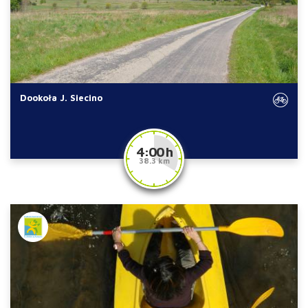
Dookoła J. Siecino
4:00 h
38.3 km