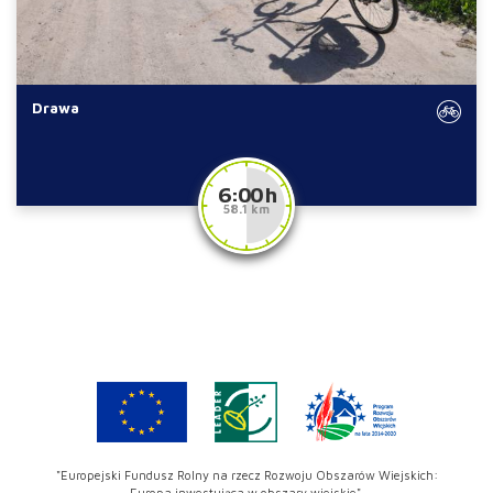
Drawa
6:00 h
58.1 km
"Europejski Fundusz Rolny na rzecz Rozwoju Obszarów Wiejskich:
Europa inwestująca w obszary wiejskie".