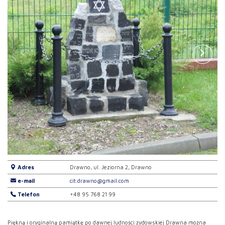
Adres
Drawno, ul. Jeziorna 2, Drawno
e-mail
cit.drawno@gmail.com
Telefon
+48 95 768 21 99
Piękną i oryginalną pamiątkę po dawnej ludności żydowskiej Drawna można