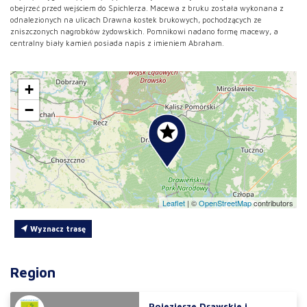
obejrzeć przed wejściem do Spichlerza. Macewa z bruku została wykonana z
odnalezionych na ulicach Drawna kostek brukowych, pochodzących ze
zniszczonych nagrobków żydowskich. Pomnikowi nadano formę macewy, a
centralny biały kamień posiada napis z imieniem Abraham.
+
−
Leaflet
|
©
OpenStreetMap
contributors
Wyznacz trasę
Region
Pojezierze Drawskie i