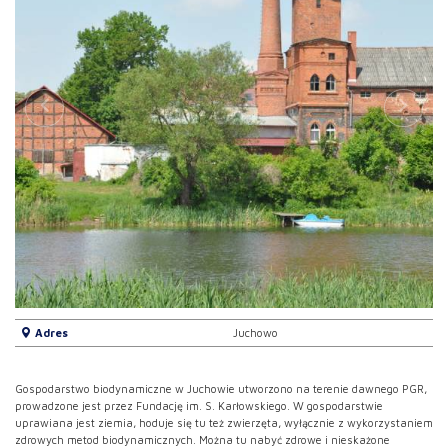
Adres
Juchowo
Gospodarstwo biodynamiczne w Juchowie utworzono na terenie dawnego PGR,
prowadzone jest przez Fundację im. S. Karłowskiego. W gospodarstwie
uprawiana jest ziemia, hoduje się tu też zwierzęta, wyłącznie z wykorzystaniem
zdrowych metod biodynamicznych. Można tu nabyć zdrowe i nieskażone