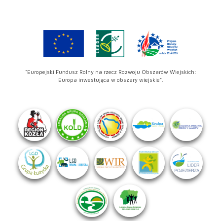
"Europejski Fundusz Rolny na rzecz Rozwoju Obszarów Wiejskich:
Europa inwestująca w obszary wiejskie".