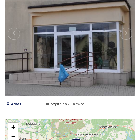
Adres
ul. Szpitalna 2, Drawno
+
−