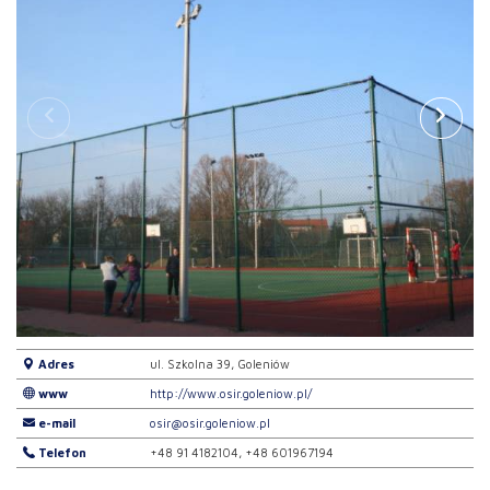
Adres
ul. Szkolna 39, Goleniów
www
http://www.osir.goleniow.pl/
e-mail
osir@osir.goleniow.pl
Telefon
+48 91 4182104, +48 601967194