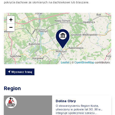
pokrycia dachowe ze słomianych na dachówkowe lub blaszane.
+
−
Leaflet
|
©
OpenStreetMap
contributors
Wyznacz trasę
Region
Dolina Obry
O stowarzyszeniu Region Kozła,
utworzony w połowie lat 90. XX w.,
integruje społeczność sześciu...