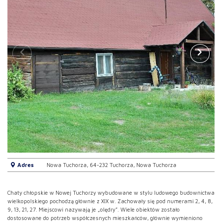
Adres
Nowa Tuchorza, 64-232 Tuchorza, Nowa Tuchorza
Chaty chłopskie w Nowej Tuchorzy wybudowane w stylu ludowego budownictwa
wielkopolskiego pochodzą głównie z XIX w. Zachowały się pod numerami 2, 4, 8,
9, 13, 21, 27. Miejscowi nazywają je „olędry”. Wiele obiektów zostało
dostosowane do potrzeb współczesnych mieszkańców, głównie wymieniono